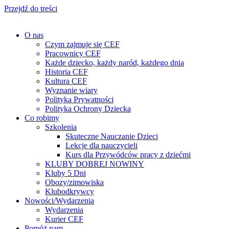
Przejdź do treści
O nas
Czym zajmuje się CEF
Pracownicy CEF
Każde dziecko, każdy naród, każdego dnia
Historia CEF
Kultura CEF
Wyznanie wiary
Polityka Prywatności
Polityka Ochrony Dziecka
Co robimy
Szkolenia
Skuteczne Nauczanie Dzieci
Lekcje dla nauczycieli
Kurs dla Przywódców pracy z dziećmi
KLUBY DOBREJ NOWINY
Kluby 5 Dni
Obozy/zimowiska
Klubodkrywcy
Nowości/Wydarzenia
Wydarzenia
Kurier CEF
Pomóż nam