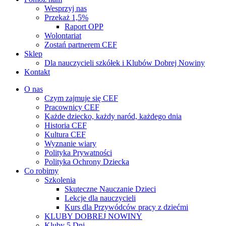
Wesprzyj nas
Przekaż 1,5%
Raport OPP
Wolontariat
Zostań partnerem CEF
Sklep
Dla nauczycieli szkółek i Klubów Dobrej Nowiny
Kontakt
O nas
Czym zajmuje się CEF
Pracownicy CEF
Każde dziecko, każdy naród, każdego dnia
Historia CEF
Kultura CEF
Wyznanie wiary
Polityka Prywatności
Polityka Ochrony Dziecka
Co robimy
Szkolenia
Skuteczne Nauczanie Dzieci
Lekcje dla nauczycieli
Kurs dla Przywódców pracy z dziećmi
KLUBY DOBREJ NOWINY
Kluby 5 Dni