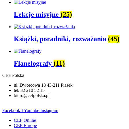
Lekcje misyjne
(25)
Książki, poradniki, rozważania
(45)
Flanelografy
(11)
CEF Polska
ul. Dworcowa 18 43-211 Piasek
tel. 32 210 52 15
biuro@cefpolska.pl
Facebook-f
Youtube
Instagram
CEF Online
CEF Europe