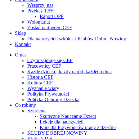
Wesprzyj nas
Przekaż 1,5%
Raport OPP
Wolontariat
Zostań partnerem CEF
Sklep
Dla nauczycieli szkółek i Klubów Dobrej Nowiny
Kontakt
O nas
Czym zajmuje się CEF
Pracownicy CEF
Każde dziecko, każdy naród, każdego dnia
Historia CEF
Kultura CEF
Wyznanie wiary
Polityka Prywatności
Polityka Ochrony Dziecka
Co robimy
Szkolenia
Skuteczne Nauczanie Dzieci
Lekcje dla nauczycieli
Kurs dla Przywódców pracy z dziećmi
KLUBY DOBREJ NOWINY
Kluby 5 Dni