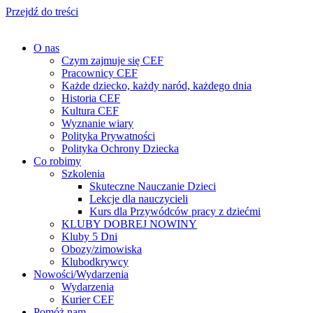
Przejdź do treści
O nas
Czym zajmuje się CEF
Pracownicy CEF
Każde dziecko, każdy naród, każdego dnia
Historia CEF
Kultura CEF
Wyznanie wiary
Polityka Prywatności
Polityka Ochrony Dziecka
Co robimy
Szkolenia
Skuteczne Nauczanie Dzieci
Lekcje dla nauczycieli
Kurs dla Przywódców pracy z dziećmi
KLUBY DOBREJ NOWINY
Kluby 5 Dni
Obozy/zimowiska
Klubodkrywcy
Nowości/Wydarzenia
Wydarzenia
Kurier CEF
Pomóż nam