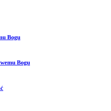
emu Bogu
żywemu Bogu
ać