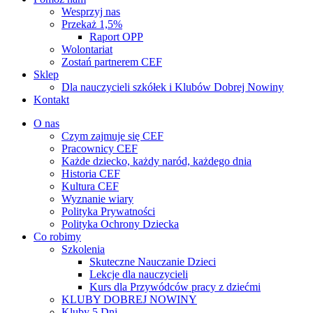
Wesprzyj nas
Przekaż 1,5%
Raport OPP
Wolontariat
Zostań partnerem CEF
Sklep
Dla nauczycieli szkółek i Klubów Dobrej Nowiny
Kontakt
O nas
Czym zajmuje się CEF
Pracownicy CEF
Każde dziecko, każdy naród, każdego dnia
Historia CEF
Kultura CEF
Wyznanie wiary
Polityka Prywatności
Polityka Ochrony Dziecka
Co robimy
Szkolenia
Skuteczne Nauczanie Dzieci
Lekcje dla nauczycieli
Kurs dla Przywódców pracy z dziećmi
KLUBY DOBREJ NOWINY
Kluby 5 Dni