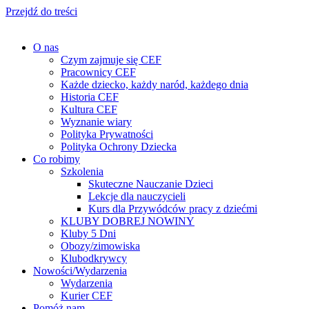
Przejdź do treści
O nas
Czym zajmuje się CEF
Pracownicy CEF
Każde dziecko, każdy naród, każdego dnia
Historia CEF
Kultura CEF
Wyznanie wiary
Polityka Prywatności
Polityka Ochrony Dziecka
Co robimy
Szkolenia
Skuteczne Nauczanie Dzieci
Lekcje dla nauczycieli
Kurs dla Przywódców pracy z dziećmi
KLUBY DOBREJ NOWINY
Kluby 5 Dni
Obozy/zimowiska
Klubodkrywcy
Nowości/Wydarzenia
Wydarzenia
Kurier CEF
Pomóż nam