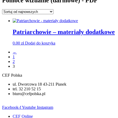
Pomoce wizualne (darmowe) - PDF
Patriarchowie – materiały dodatkowe
0.00
zł
Dodaj do koszyka
←
1
2
3
CEF Polska
ul. Dworcowa 18 43-211 Piasek
tel. 32 210 52 15
biuro@cefpolska.pl
Facebook-f
Youtube
Instagram
CEF Online