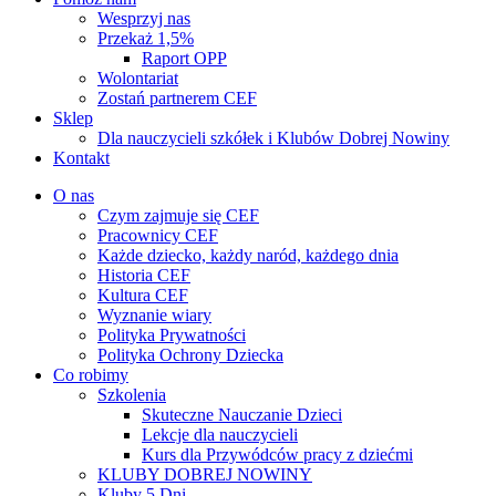
Wesprzyj nas
Przekaż 1,5%
Raport OPP
Wolontariat
Zostań partnerem CEF
Sklep
Dla nauczycieli szkółek i Klubów Dobrej Nowiny
Kontakt
O nas
Czym zajmuje się CEF
Pracownicy CEF
Każde dziecko, każdy naród, każdego dnia
Historia CEF
Kultura CEF
Wyznanie wiary
Polityka Prywatności
Polityka Ochrony Dziecka
Co robimy
Szkolenia
Skuteczne Nauczanie Dzieci
Lekcje dla nauczycieli
Kurs dla Przywódców pracy z dziećmi
KLUBY DOBREJ NOWINY
Kluby 5 Dni