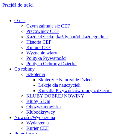
Przejdź do treści
O nas
Czym zajmuje się CEF
Pracownicy CEF
Każde dziecko, każdy naród, każdego dnia
Historia CEF
Kultura CEF
Wyznanie wiary
Polityka Prywatności
Polityka Ochrony Dziecka
Co robimy
Szkolenia
Skuteczne Nauczanie Dzieci
Lekcje dla nauczycieli
Kurs dla Przywódców pracy z dziećmi
KLUBY DOBREJ NOWINY
Kluby 5 Dni
Obozy/zimowiska
Klubodkrywcy
Nowości/Wydarzenia
Wydarzenia
Kurier CEF
Pomóż nam